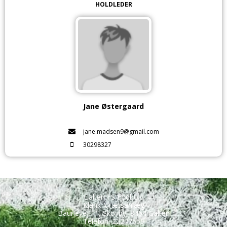
HOLDLEDER
Jane Østergaard
jane.madsen9@gmail.com
30298327
Galten FS Fodbold
Klank Idrætsanlæg
Baunevej 11, Skovby, 8464 Galten
Telefon: 22277559