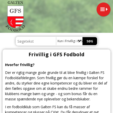
Kun i Frivillig i GFS Fodbold
Frivillig i GFS Fodbold
Hvorfor frivillig?
Der er rigtig mange gode grunde til at blive frivillig i Galten FS
Fodboldafdelingen. Som frivillig gør du en kæmpe forskel for
andre, du styrker dine egne kompetencer og du bliver en del af
den fælles opgave om at skabe endnu bedre rammer for
klubbens mange børn og unge - og som bonus får du en
masse spændende nye oplevelser og bekendskaber.
I en fodboldklub som Galten FS kan du få masser af
kompetencer og plusser på CV’et. Du får derudover et nyt