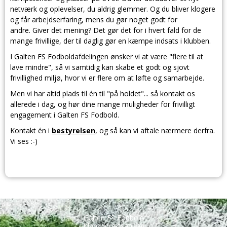
netværk og oplevelser, du aldrig glemmer. Og du bliver klogere
og får arbejdserfaring, mens du gør noget godt for
andre. Giver det mening? Det gør det for i hvert fald for de
mange frivillige, der til daglig gør en kæmpe indsats i klubben.
I Galten FS Fodboldafdelingen ønsker vi at være "flere til at
lave mindre", så vi samtidig kan skabe et godt og sjovt
frivillighed miljø, hvor vi er flere om at løfte og samarbejde.
Men vi har altid plads til én til "på holdet"... så kontakt os
allerede i dag, og hør dine mange muligheder for frivilligt
engagement i Galten FS Fodbold.
Kontakt én i
bestyrelsen
, og så kan vi aftale nærmere derfra.
Vi ses :-)
Galten FS Fodbold
Klank Idrætsanlæg