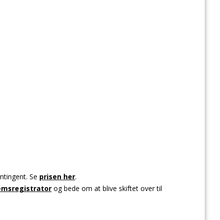
ontingent. Se
prisen her
.
msregistrator
og bede om at blive skiftet over til