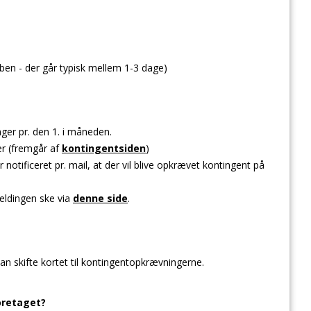
ben - der går typisk mellem 1-3 dage)
ger pr. den 1. i måneden.
er (fremgår af
kontingentsiden
)
otificeret pr. mail, at der vil blive opkrævet kontingent på
ldingen ske via
denne side
.
an skifte kortet til kontingentopkrævningerne.
oretaget?