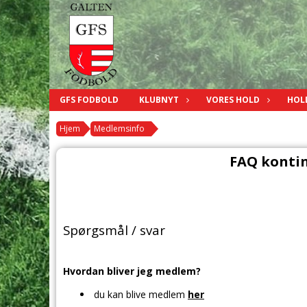
GFS FODBOLD
KLUBNYT
VORES HOLD
HOL
Hjem
Medlemsinfo
FAQ konti
Spørgsmål / svar
Hvordan bliver jeg medlem?
du kan blive medlem
her