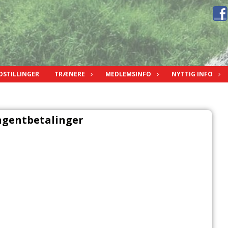
DSTILLINGER
TRÆNERE
MEDLEMSINFO
NYTTIG INFO
ngentbetalinger