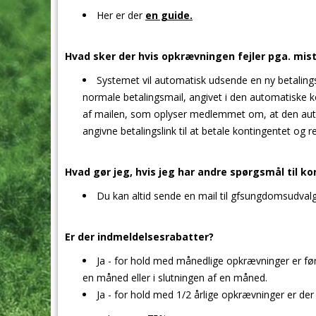
Her er der
en guide.
Hvad sker der hvis opkrævningen fejler pga. mis
Systemet vil automatisk udsende en ny betali
normale betalingsmail, angivet i den automatiske kont
af mailen, som oplyser medlemmet om, at den autom
angivne betalingslink til at betale kontingentet og r
Hvad gør jeg, hvis jeg har andre spørgsmål til 
Du kan altid sende en mail til gfsungdomsudva
Er der indmeldelsesrabatter?
Ja - for hold med månedlige opkrævninger er fø
en måned eller i slutningen af en måned.
Ja - for hold med 1/2 årlige opkrævninger er de