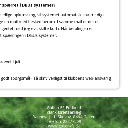
er spærret i DBUs systemer?
nedlige opkrævning, vil systemet automatisk spærre dig i
ge en mail med besked herom. I samme mail er der et
ingentet med (og evt. skifte kort). Når betalingen er
et spærringen i DBUs systemer.
rævet i juli
t godt spørgsmål - så skriv venligst til klubbens web-ansvarlig
Galten FS Fodbold
Klank Idrætsanlæg
Baunevej 11, Skovby, 8464 Galten
Telefon: 22277559
www.galten-fs.dk