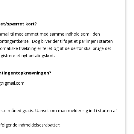
tet/spærret kort?
ngsmail til medlemmet med samme indhold som i den
ingentkørsel. Dog bliver der tilføjet et par linjer i starten
atiske trækning er fejlet og at de derfor skal bruge det
egistrere et nyt betalingskort
.
kontingentopkrævningen?
lg@gmail.com
rste måned gratis. Uanset om man melder sig ind i starten af
r følgende indmeldelsesrabatter: