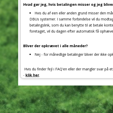
Hvad gør jeg, hvis betalingen misser og jeg bliv
Hvis du af een eller anden grund misser den må
DBUs systemer. I samme forbindelse vil du modta
betalingslink, som du kan benytte til at betale kont
foretaget, vil du dagen efter automatisk få ophæv
Bliver der opkrævet i alle måneder?
Nej - for månedlige betalinger bliver der ikke opk
Hvis du finder fejl i FAQ'en eller der mangler svar på e
-
klik her
.