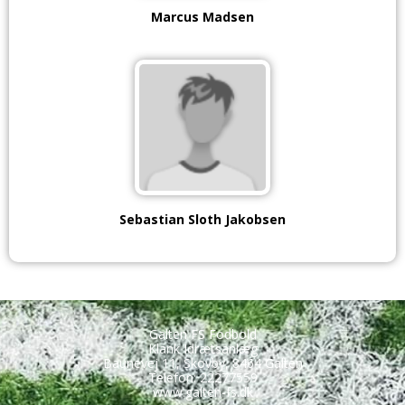
Marcus Madsen
Sebastian Sloth Jakobsen
Galten FS Fodbold
Klank Idrætsanlæg
Baunevej 11, Skovby, 8464 Galten
Telefon: 22277559
www.galten-fs.dk