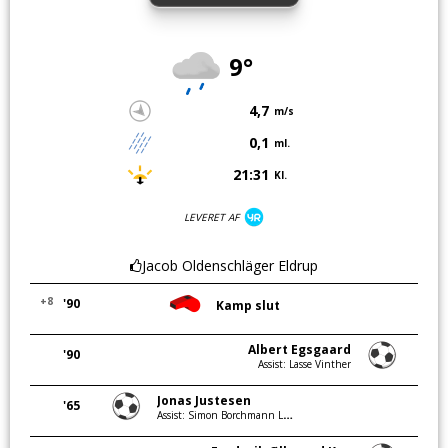
9°
4,7
m/s
0,1
ml.
21:31
Kl.
LEVERET AF
Jacob Oldenschläger Eldrup
+8
'90
Kamp slut
Albert Egsgaard
'90
Assist: Lasse Vinther
Jonas Justesen
'65
Assist: Simon Borchmann Laursen