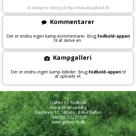
Se detaljeret stilling på http://www.dbujylland.dk
Kommentarer
Der er endnu ingen kamp-kommentarer. Brug
Fodbold-appen
til at skrive en.
Kampgalleri
Der er endnu ingen kamp-billeder. Brug
Fodbold-appen
til
at uploade et.
Galten FS Fodbold
Klank Idrætsanlæg
Baunevej 11, Skovby, 8464 Galten
Telefon: 22277559
www.galten-fs.dk