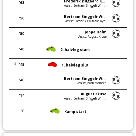
Frederik Øllgaard Kyhl
'63
Assist: Bertram Binggeli-Winter
Bertram Binggeli-Winter
'56
Assist: Frederik Øllgaard Kyhl
Jeppe Holm
'50
Assist: August Kruse
'46
2. halvleg start
+5
'45
1. halvleg slut
Bertram Binggeli-Winter
'40
Assist: Jacob Molbech
August Kruse
'14
Assist: Bertram Binggeli-Winter
'0
Kamp start