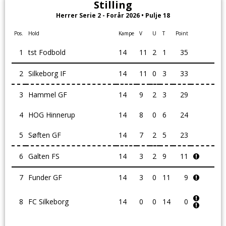
Stilling
Herrer Serie 2 - Forår 2026 • Pulje 18
Pos.
Hold
Kampe
V
U
T
Point
1
tst Fodbold
14
11
2
1
35
2
Silkeborg IF
14
11
0
3
33
3
Hammel GF
14
9
2
3
29
4
HOG Hinnerup
14
8
0
6
24
5
Søften GF
14
7
2
5
23
6
Galten FS
14
3
2
9
11
7
Funder GF
14
3
0
11
9
8
FC Silkeborg
14
0
0
14
0