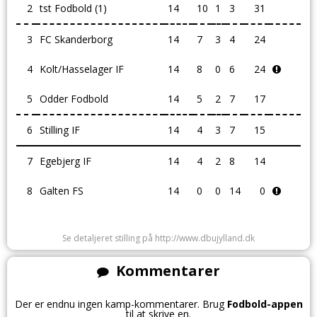
2
tst Fodbold (1)
14
10
1
3
31
3
FC Skanderborg
14
7
3
4
24
4
Kolt/Hasselager IF
14
8
0
6
24
5
Odder Fodbold
14
5
2
7
17
6
Stilling IF
14
4
3
7
15
7
Egebjerg IF
14
4
2
8
14
8
Galten FS
14
0
0
14
0
Se detaljeret stilling på http://www.dbujylland.dk
Kommentarer
Der er endnu ingen kamp-kommentarer. Brug
Fodbold-appen
til at skrive en.