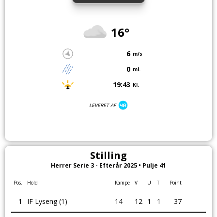
16°
6
m/s
0
ml.
19:43
Kl.
LEVERET AF
Stilling
Herrer Serie 3 - Efterår 2025 • Pulje 41
Pos.
Hold
Kampe
V
U
T
Point
1
IF Lyseng (1)
14
12
1
1
37