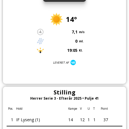
14°
7,1
m/s
0
ml.
19:05
Kl.
LEVERET AF
Stilling
Herrer Serie 3 - Efterår 2025 • Pulje 41
Pos.
Hold
Kampe
V
U
T
Point
1
IF Lyseng (1)
14
12
1
1
37