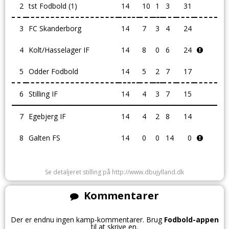
2
tst Fodbold (1)
14
10
1
3
31
3
FC Skanderborg
14
7
3
4
24
4
Kolt/Hasselager IF
14
8
0
6
24
5
Odder Fodbold
14
5
2
7
17
6
Stilling IF
14
4
3
7
15
7
Egebjerg IF
14
4
2
8
14
8
Galten FS
14
0
0
14
0
Se detaljeret stilling på http://www.dbujylland.dk
Kommentarer
Der er endnu ingen kamp-kommentarer. Brug
Fodbold-appen
til at skrive en.