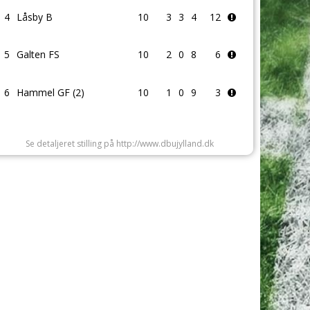
4
Låsby B
10
3
3
4
12
5
Galten FS
10
2
0
8
6
6
Hammel GF (2)
10
1
0
9
3
Se detaljeret stilling på http://www.dbujylland.dk