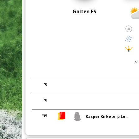
Galten FS
LE
'0
'0
'35
Kasper Kirketerp Løcke