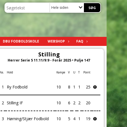
Hele siden
DBU FODBOLDSKOLE
WEBSHOP
FAQ
Stilling
Herrer Serie 5 11:11/9:9 - Forår 2025 • Pulje 147
Pos.
Hold
Kampe
V
U
T
Point
1
Ry Fodbold
10
8
1
1
25
2
Stilling IF
10
6
2
2
20
3
Hørning/Stjær Fodbold
10
5
4
1
19