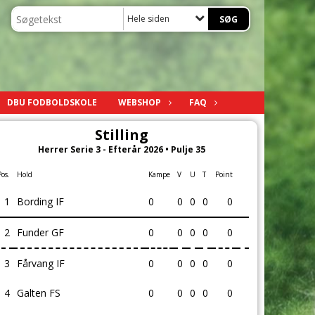
Hele siden
DBU FODBOLDSKOLE
WEBSHOP
FAQ
Stilling
Herrer Serie 3 - Efterår 2026 • Pulje 35
Pos.
Hold
Kampe
V
U
T
Point
1
Bording IF
0
0
0
0
0
2
Funder GF
0
0
0
0
0
3
Fårvang IF
0
0
0
0
0
4
Galten FS
0
0
0
0
0