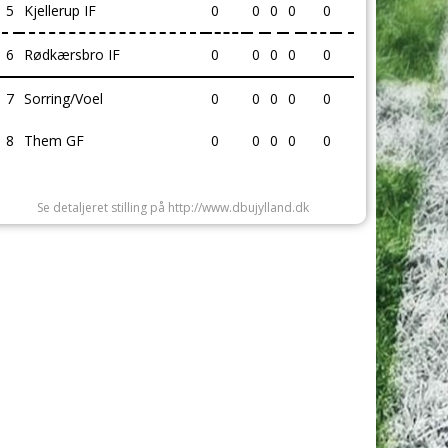
5
Kjellerup IF
0
0
0
0
0
6
Rødkærsbro IF
0
0
0
0
0
7
Sorring/Voel
0
0
0
0
0
8
Them GF
0
0
0
0
0
Se detaljeret stilling på http://www.dbujylland.dk