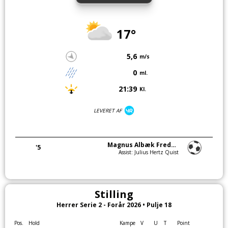
17°
5,6
m/s
0
ml.
21:39
Kl.
LEVERET AF
Magnus Albæk Fredenslund
'5
Assist: Julius Hertz Quist
Stilling
Herrer Serie 2 - Forår 2026 • Pulje 18
Pos.
Hold
Kampe
V
U
T
Point