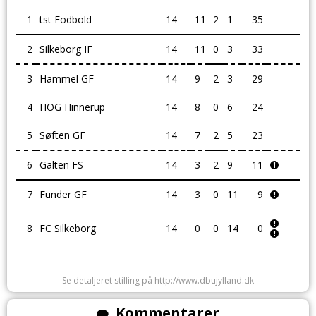
1
tst Fodbold
14
11
2
1
35
2
Silkeborg IF
14
11
0
3
33
3
Hammel GF
14
9
2
3
29
4
HOG Hinnerup
14
8
0
6
24
5
Søften GF
14
7
2
5
23
6
Galten FS
14
3
2
9
11
7
Funder GF
14
3
0
11
9
8
FC Silkeborg
14
0
0
14
0
Se detaljeret stilling på http://www.dbujylland.dk
Kommentarer