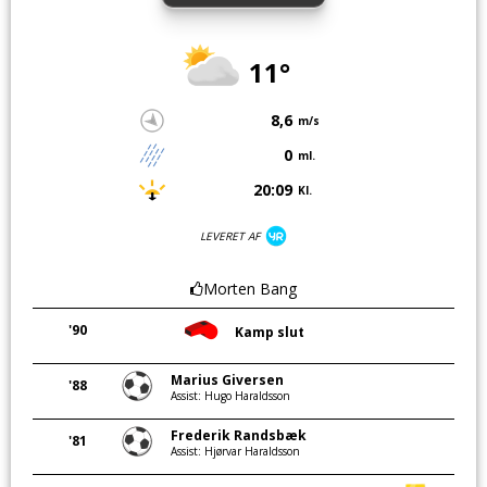
11°
8,6
m/s
0
ml.
20:09
Kl.
LEVERET AF
Morten Bang
'90
Kamp slut
Marius Giversen
'88
Assist: Hugo Haraldsson
Frederik Randsbæk
'81
Assist: Hjørvar Haraldsson