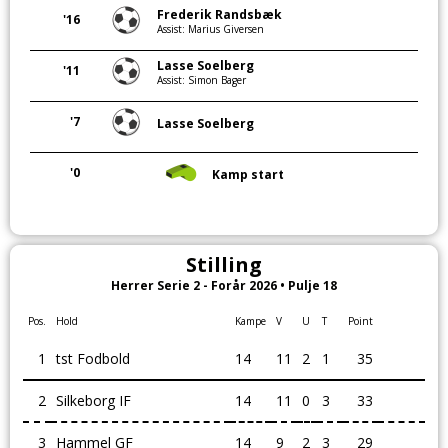
Frederik Randsbæk
'16
Assist: Marius Giversen
Lasse Soelberg
'11
Assist: Simon Bager
'7
Lasse Soelberg
'0
Kamp start
Stilling
Herrer Serie 2 - Forår 2026 • Pulje 18
Pos.
Hold
Kampe
V
U
T
Point
1
tst Fodbold
14
11
2
1
35
2
Silkeborg IF
14
11
0
3
33
3
Hammel GF
14
9
2
3
29