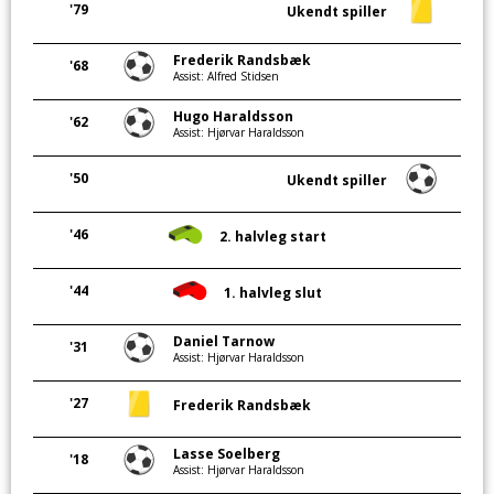
'79
Ukendt spiller
Frederik Randsbæk
'68
Assist: Alfred Stidsen
Hugo Haraldsson
'62
Assist: Hjørvar Haraldsson
'50
Ukendt spiller
'46
2. halvleg start
'44
1. halvleg slut
Daniel Tarnow
'31
Assist: Hjørvar Haraldsson
'27
Frederik Randsbæk
Lasse Soelberg
'18
Assist: Hjørvar Haraldsson