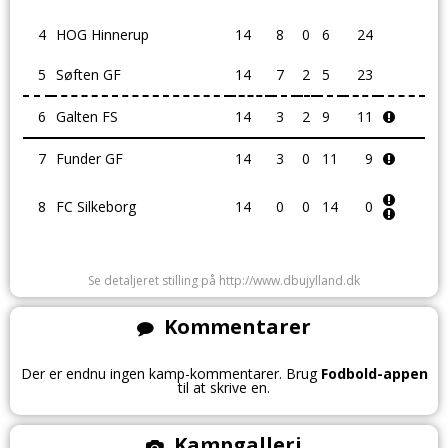
4
HOG Hinnerup
14
8
0
6
24
5
Søften GF
14
7
2
5
23
6
Galten FS
14
3
2
9
11
7
Funder GF
14
3
0
11
9
8
FC Silkeborg
14
0
0
14
0
Se detaljeret stilling på http://www.dbujylland.dk
Kommentarer
Der er endnu ingen kamp-kommentarer. Brug
Fodbold-appen
til at skrive en.
Kampgalleri